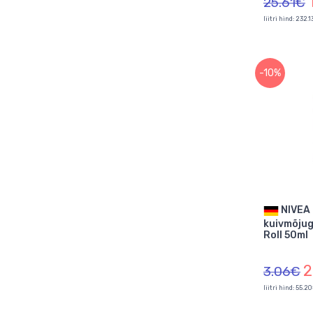
25.61€
liitri hind: 232.
-10%
NIVEA meeste
kuivmõjug
Roll 50ml
2
3.06€
liitri hind: 55.2