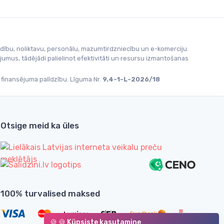
edību, noliktavu, personālu, mazumtirdzniecību un e-komerciju.
umus, tādējādi palielinot efektivitāti un resursu izmantošanas
 finansējuma palīdzību. Līguma Nr.
9.4-1-L-2026/18
Otsige meid ka üles
100% turvalised maksed
🍪 🍪 Küpsiste kasutamine