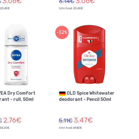
3.06€
3.06€
€
6.14€
: 20.40€
liitri hind: 20.40€
-32%
OLD Spice Whitewater
ant - rull, 50ml
deodorant - Pencil 50ml
2.76€
3.47€
€
5.11€
: 55.20€
liitri hind: 69.40€