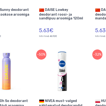
DAISE Lowkey
DAISE Peachy
a kookose aroomiga
deodorant roosi- ja
deodor
sandlipuu aroomiga 120ml
mandar
5.63€
5.6
2€
liitri hind: 46.92€
liitri hind
-50%
-32%
NIVEA must-valged
HUGO BOSS The Scent
atšuli aroomiga
nähtamatud deodorandid
deodo