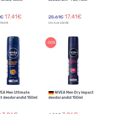
17.41€
17.41€
1€
25.61€
: 116.07€
liitri hind: 232.13€
-50%
NIVEA Men Dry Impact
t deodorandid 150ml
deodorandid 150ml