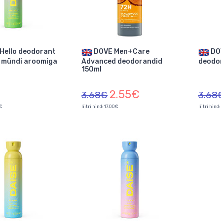
DOVE Men+Care
DOVE Invisible Fresh
a mündi aroomiga
Advanced deodorandid
deodo
150ml
2.55€
3.68€
3.68
2€
liitri hind: 17.00€
liitri hind