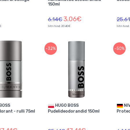
150ml
3.06€
6.14€
25.6
2€
liitri hind: 20.40€
liitri hind
-32%
-50%
HUGO BOSS
NIVEA Men Ultimate
orant - rulli 75ml
Pudelideodorandid 150ml
Protec