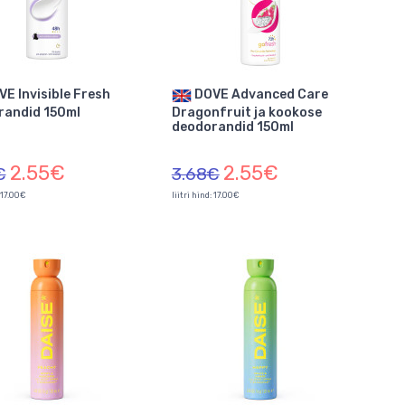
DOVE Advanced Care
randid 150ml
Dragonfruit ja kookose
deodorandid 150ml
2.55€
2.55€
€
3.68€
: 17.00€
liitri hind: 17.00€