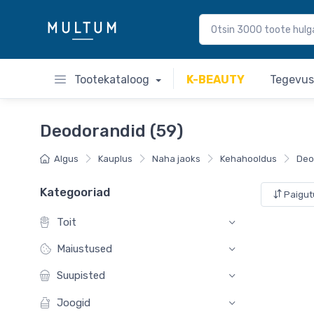
Tootekataloog
K-BEAUTY
Tegevu
Deodorandid (59)
Algus
Kauplus
Naha jaoks
Kehahooldus
Deo
Kategooriad
Paigu
Toit
Maiustused
Suupisted
Joogid