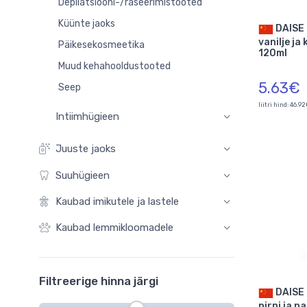
Depilatsiooni-/raseerimistooted
Küünte jaoks
DAISE Sunny deodorant
vanilje j
Päikesekosmeetika
120ml
Muud kehahooldustooted
5.63€
Seep
liitri hind: 46.9
Intiimhügieen
Juuste jaoks
Suuhügieen
Kaubad imikutele ja lastele
Kaubad lemmikloomadele
Filtreerige hinna järgi
DAISE Oh So deodorant
pirni ja p