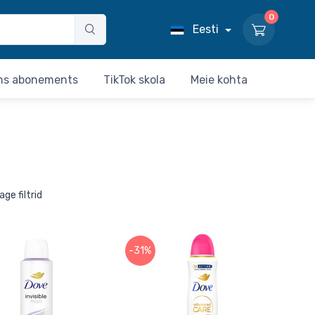
0
Eesti
ns abonements
TikTok skola
Meie kohta
ge filtrid
-31%