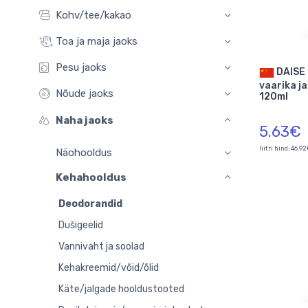
Kohv/tee/kakao
Toa ja maja jaoks
Pesu jaoks
DAISE Hello deodorant
vaarika j
Nõude jaoks
120ml
Naha jaoks
5.63€
liitri hind: 46.9
Näohooldus
Kehahooldus
Deodorandid
Dušigeelid
Vannivaht ja soolad
Kehakreemid/võid/õlid
Käte/jalgade hooldustooted