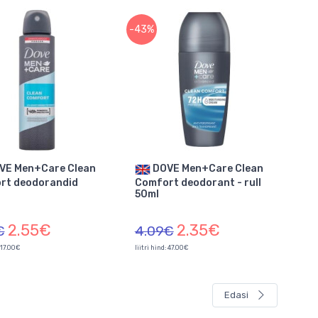
-43%
DOVE Men+Care Clean
rt deodorandid
Comfort deodorant - rull
50ml
2.55€
2.35€
€
4.09€
: 17.00€
liitri hind: 47.00€
Edasi