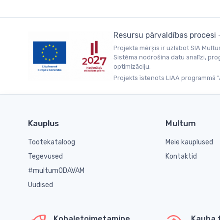
Resursu pārvaldības procesi
Projekta mērķis ir uzlabot SIA Mult
Sistēma nodrošina datu analīzi, pro
optimizāciju.
Projekts īstenots LIAA programmā "A
Kauplus
Multum
Tootekataloog
Meie kauplused
Tegevused
Kontaktid
#multumODAVAM
Uudised
Kohaletoimetamine
Kauba 