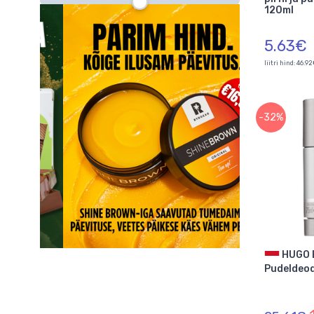
120ml
5.63€
liitri hind: 46.9
-32%
HUGO BOSS
Pudeldeod