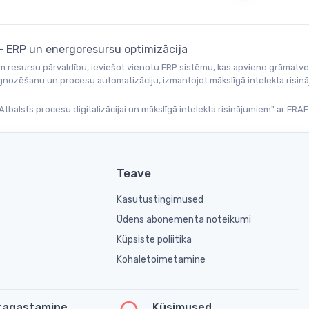
 – ERP un energoresursu optimizācija
um resursu pārvaldību, ieviešot vienotu ERP sistēmu, kas apvieno grāmatv
gnozēšanu un procesu automatizāciju, izmantojot mākslīgā intelekta risināj
tbalsts procesu digitalizācijai un mākslīgā intelekta risinājumiem" ar ERAF
Teave
Kasutustingimused
Ūdens abonementa noteikumi
Küpsiste poliitika
Kohaletoimetamine
tagastamine
Küsimused