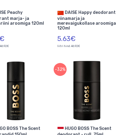
DAISE Happy deodorant
ant marja- ja
viinamarja ja
iini aroomiga 120ml
merevaigukollase aroomiga
120ml
3€
5.63€
: 46.92€
liitri hind: 46.92€
-32%
HUGO BOSS The Scent
randid 150ml
deodorant - rull, 75ml