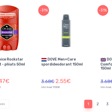
-31%
-31%
DOVE Men+Care
DOVE Men+Care Clean
 - pliiats 50ml
spordideodorant 150ml
Comfo
150ml
.47€
2.55€
3.68€
3.68
0€
liitri hind: 17.00€
liitri hind
1
2
3
ses