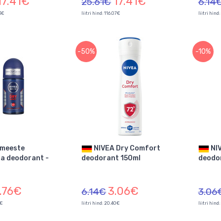
17.41€
17.41€
25.61€
6.14
13€
liitri hind: 116.07€
liitri hind
-50%
-10%
NIVEA Dry Comfort
NIVEA Dry Comfort
a deodorant -
deodorant 150ml
deodor
.76€
3.06€
6.14€
3.06
0€
liitri hind: 20.40€
liitri hind