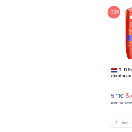
-32%
OLD Spice Rockstar
deodorant
3
5.11€
liitri hind: 69.4
Eelmi