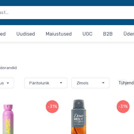
sed
Uudised
Maiustused
UGC
B2B
Ūde
dorandid
Tühjenda
tus
Päritoluriik
Zīmols
-31%
-31%