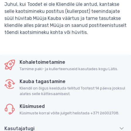
Juhul, kui Toodet ei ole Kliendile üle antud, kantakse
selle kaotsimineku postitus (kullerpost) teenindajate
süül hüvitab Müüja Kauba väärtus ja tarne tasutakse
kliendile alles pärast Müüja on saanud postiteenistuselt
tõendi kaotsimineku kohta või hüvitis.
Kohaletoimetamine
Tarnime paki- ja kullerteenuseid kasutades kogu Lätis.
Kauba tagastamine
Kliendil on õigus keelduda tellitud Tootest 14 päeva jooksul
alates selle kättesaamisest.
Küsimused
Küsimuste korral võite julgelt helistada +371 26002708.
Kasutajatugi