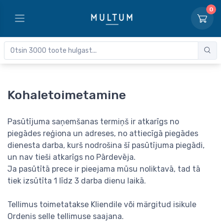
0
Kohaletoimetamine
Pasūtījuma saņemšanas termiņš ir atkarīgs no
piegādes reģiona un adreses, no attiecīgā piegādes
dienesta darba, kurš nodrošina šī pasūtījuma piegādi,
un nav tieši atkarīgs no Pārdevēja.
Ja pasūtītā prece ir pieejama mūsu noliktavā, tad tā
tiek izsūtīta 1 līdz 3 darba dienu laikā.
Tellimus toimetatakse Kliendile või märgitud isikule
Ordenis selle tellimuse saajana.