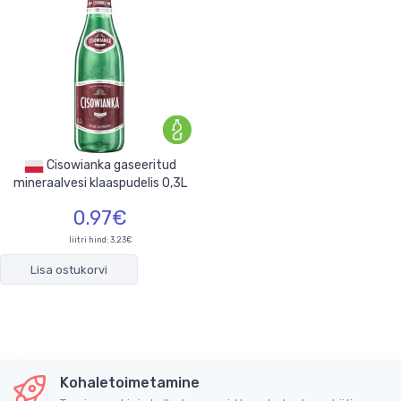
Cisowianka gaseeritud
mineraalvesi klaaspudelis 0,3L
0.97€
liitri hind: 3.23€
Lisa ostukorvi
Kohaletoimetamine