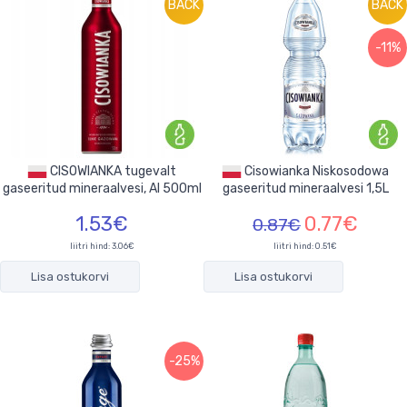
BACK
BACK
-11%
CISOWIANKA tugevalt
Cisowianka Niskosodowa
gaseeritud mineraalvesi, Al 500ml
gaseeritud mineraalvesi 1,5L
1.53€
0.77€
0.87€
liitri hind: 3.06€
liitri hind: 0.51€
Lisa ostukorvi
Lisa ostukorvi
-25%