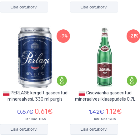
Lisa ostukorvi
Lisa ostukorvi
-9%
-21%
PERLAGE kergelt gaseeritud
Cisowianka gaseeritud
mineraalvesi, 330 ml purgis
mineraalvesi klaaspudelis 0,7L
0.61€
1.12€
0.67€
1.42€
liitri hind: 1.85€
liitri hind: 1.60€
Lisa ostukorvi
Lisa ostukorvi