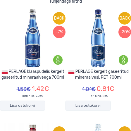
Tühjendage filtrid
BACK
BACK
-7%
-20%
PERLAGE klaaspudelis kergelt
PERLAGE kergelt gaseeritud
gaseeritud mineraalveega 700ml
mineraalvesi, PET 700ml
1.42€
0.81€
1.53€
1.01€
liitri hind: 2.03€
liitri hind: 1.16€
Lisa ostukorvi
Lisa ostukorvi