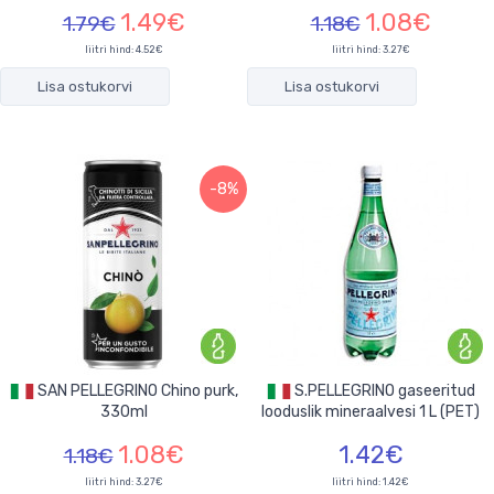
1.49€
1.08€
1.79€
1.18€
liitri hind: 4.52€
liitri hind: 3.27€
Lisa ostukorvi
Lisa ostukorvi
-8%
SAN PELLEGRINO Chino purk,
S.PELLEGRINO gaseeritud
330ml
looduslik mineraalvesi 1 L (PET)
1.08€
1.42€
1.18€
liitri hind: 3.27€
liitri hind: 1.42€