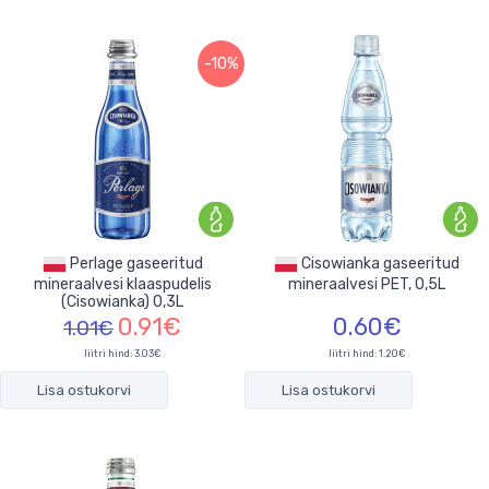
-10%
Perlage gaseeritud
Cisowianka gaseeritud
mineraalvesi klaaspudelis
mineraalvesi PET, 0,5L
(Cisowianka) 0,3L
0.91€
0.60€
1.01€
liitri hind: 3.03€
liitri hind: 1.20€
Lisa ostukorvi
Lisa ostukorvi