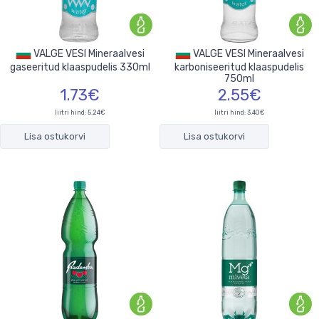
VALGE VESI Mineraalvesi
VALGE VESI Mineraalvesi
gaseeritud klaaspudelis 330ml
karboniseeritud klaaspudelis
750ml
1.73€
2.55€
liitri hind: 5.24€
liitri hind: 3.40€
Lisa ostukorvi
Lisa ostukorvi