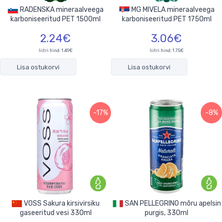
RADENSKA mineraalveega
MG MIVELA mineraalveega
karboniseeritud PET 1500ml
karboniseeritud PET 1750ml
2.24€
3.06€
liitri hind: 1.49€
liitri hind: 1.75€
Lisa ostukorvi
Lisa ostukorvi
-17%
-8%
VOSS Sakura kirsivirsiku
SAN PELLEGRINO mõru apelsin
gaseeritud vesi 330ml
purgis, 330ml