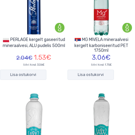
PERLAGE kergelt gaseeritud
MG MIVELA mineraalvesi
mineraalvesi, ALU pudelis 500ml
kergelt karboniseeritud PET
1750ml
1.53€
3.06€
2.04€
liitri hind: 3.06€
liitri hind: 1.75€
Lisa ostukorvi
Lisa ostukorvi