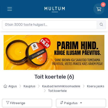
0
Toit koertele (6)
Algus
Kauplus
Kaubad lemmikloomadele
Koera jaoks
Toit koertele
Filtreerige
Paigutus