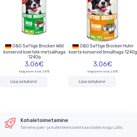
G&G Saftige Brocken Wild
G&G Saftige Brocken Huhn
konservid koertele metsalihaga
koerte konservid linnulihaga 1240g
1240g
3.06€
3.06€
kilogrammi hind: 2.47€
kilogrammi hind: 2.47€
Lisa ostukorvi
Lisa ostukorvi
Kohaletoimetamine
Tarnime paki- ja kullerteenuseid kasutades kogu Lätis.