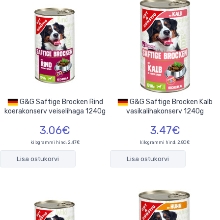
G&G Saftige Brocken Rind
G&G Saftige Brocken Kalb
koerakonserv veiselihaga 1240g
vasikalihakonserv 1240g
3.06€
3.47€
kilogrammi hind: 2.47€
kilogrammi hind: 2.80€
Lisa ostukorvi
Lisa ostukorvi