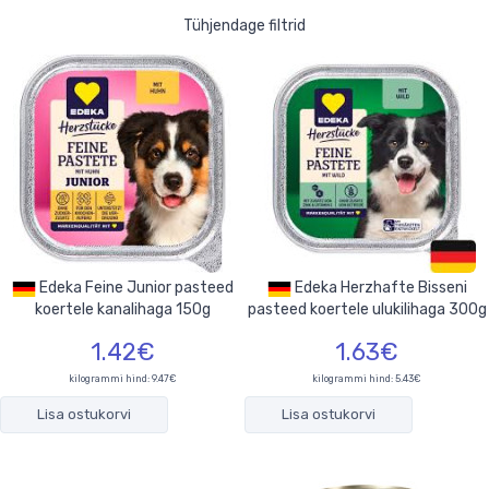
Tühjendage filtrid
Edeka Feine Junior pasteed
Edeka Herzhafte Bisseni
koertele kanalihaga 150g
pasteed koertele ulukilihaga 300g
1.42€
1.63€
kilogrammi hind: 9.47€
kilogrammi hind: 5.43€
Lisa ostukorvi
Lisa ostukorvi