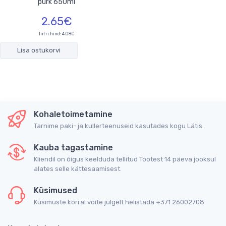
purk 650ml
2.65€
liitri hind: 4.08€
Lisa ostukorvi
Kohaletoimetamine
Tarnime paki- ja kullerteenuseid kasutades kogu Lätis.
Kauba tagastamine
Kliendil on õigus keelduda tellitud Tootest 14 päeva jooksul
alates selle kättesaamisest.
Küsimused
Küsimuste korral võite julgelt helistada +371 26002708.