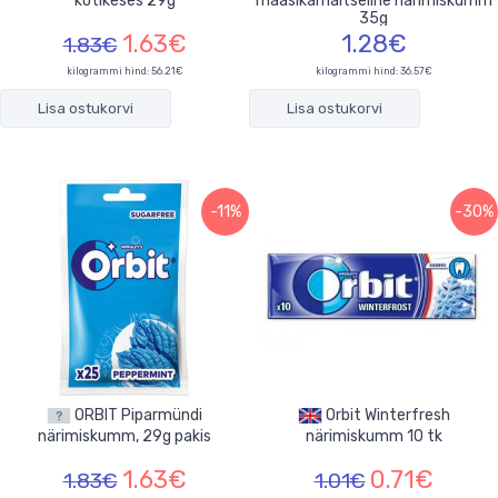
kotikeses 29g
maasikamaitseline närimiskumm
35g
1.63€
1.28€
1.83€
kilogrammi hind: 56.21€
kilogrammi hind: 36.57€
Lisa ostukorvi
Lisa ostukorvi
-11%
-30%
ORBIT Piparmündi
Orbit Winterfresh
närimiskumm, 29g pakis
närimiskumm 10 tk
1.63€
0.71€
1.83€
1.01€