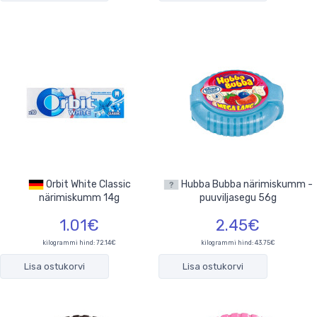
Orbit White Classic
Hubba Bubba närimiskumm -
närimiskumm 14g
puuviljasegu 56g
1.01€
2.45€
kilogrammi hind: 72.14€
kilogrammi hind: 43.75€
Lisa ostukorvi
Lisa ostukorvi