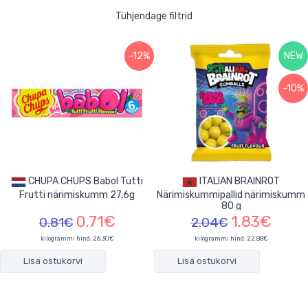
Tühjendage filtrid
-12%
NEW
-10%
CHUPA CHUPS Babol Tutti
ITALIAN BRAINROT
Frutti närimiskumm 27,6g
Närimiskummipallid närimiskumm
80 g
0.71€
1.83€
0.81€
2.04€
kilogrammi hind: 26.30€
kilogrammi hind: 22.88€
Lisa ostukorvi
Lisa ostukorvi