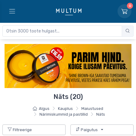
0
Näts (20)
Algus
Kauplus
Maiustused
Närimiskummid ja pastillid
Näts
Filtreerige
Paigutus