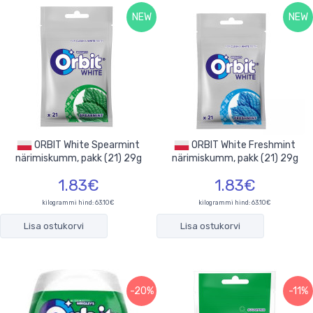
NEW
NEW
ORBIT White Spearmint
ORBIT White Freshmint
närimiskumm, pakk (21) 29g
närimiskumm, pakk (21) 29g
1.83€
1.83€
kilogrammi hind: 63.10€
kilogrammi hind: 63.10€
Lisa ostukorvi
Lisa ostukorvi
-20%
-11%