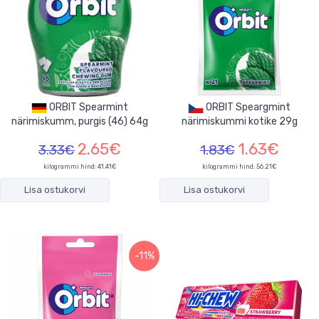
ORBIT Spearmint
ORBIT Speargmint
närimiskumm, purgis (46) 64g
närimiskummi kotike 29g
2.65€
1.63€
3.33€
1.83€
kilogrammi hind: 41.41€
kilogrammi hind: 56.21€
Lisa ostukorvi
Lisa ostukorvi
-11%