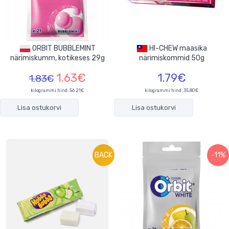
ORBIT BUBBLEMINT
HI-CHEW maasika
närimiskumm, kotikeses 29g
närimiskommid 50g
1.63€
1.79€
1.83€
kilogrammi hind: 56.21€
kilogrammi hind: 35.80€
Lisa ostukorvi
Lisa ostukorvi
BACK
-11%