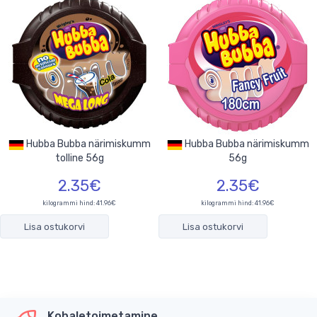
Hubba Bubba närimiskumm
Hubba Bubba närimiskumm
tolline 56g
56g
2.35€
2.35€
kilogrammi hind: 41.96€
kilogrammi hind: 41.96€
Lisa ostukorvi
Lisa ostukorvi
Kohaletoimetamine