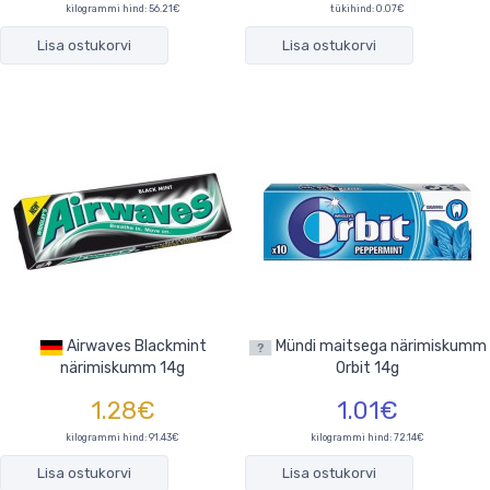
kilogrammi hind: 56.21€
tükihind:
0.07€
Lisa ostukorvi
Lisa ostukorvi
Airwaves Blackmint
Mündi maitsega närimiskumm
närimiskumm 14g
Orbit 14g
1.28€
1.01€
kilogrammi hind: 91.43€
kilogrammi hind: 72.14€
Lisa ostukorvi
Lisa ostukorvi