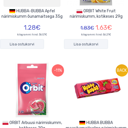
HUBBA-BUBBA Apfel
ORBIT White Fruit
närimiskumm õunamaitsega 35g
närimiskumm, kotikeses 29g
1.28€
1.63€
1.83€
kilogrammi hind: 36.57€
kilogrammi hind: 56.21€
Lisa ostukorvi
Lisa ostukorvi
-11%
BACK
ORBIT Arbuusi närimiskumm,
HUBBA BUBBA