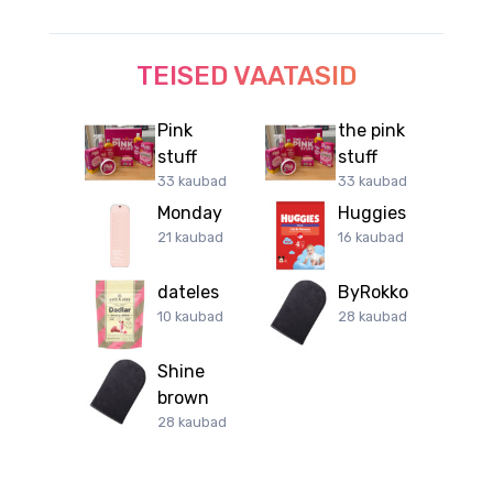
TEISED VAATASID
Pink
the pink
stuff
stuff
33 kaubad
33 kaubad
Monday
Huggies
21 kaubad
16 kaubad
dateles
ByRokko
10 kaubad
28 kaubad
Shine
brown
28 kaubad