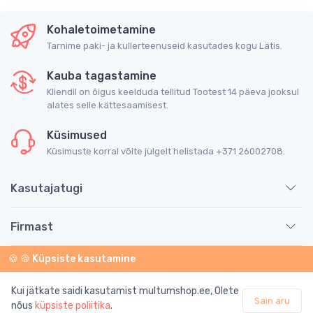
Kohaletoimetamine
Tarnime paki- ja kullerteenuseid kasutades kogu Lätis.
Kauba tagastamine
Kliendil on õigus keelduda tellitud Tootest 14 päeva jooksul
alates selle kättesaamisest.
Küsimused
Küsimuste korral võite julgelt helistada +371 26002708.
Kasutajatugi
Firmast
🍪 🍪 Küpsiste kasutamine
Teave
Kui jätkate saidi kasutamist multumshop.ee, Olete
Sain aru
© 2026 SIA "Multum". Kõik õigused kaitstud.
nõus
küpsiste poliitika
.