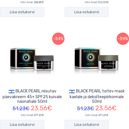
liitri hind: 286.80€
liitri hind: 922.00€
Lisa ostukorvi
Lisa ostukorvi
-54%
-54%
BLACK PEARL niisutav
BLACK PEARL toitev mask
päevakreem 45+ SPF25 kuivale
kaelale ja dekolteepiirkonnale
näonahale 50ml
50ml
23.56€
23.56€
51.23€
51.23€
liitri hind: 471.20€
liitri hind: 471.20€
Lisa ostukorvi
Lisa ostukorvi