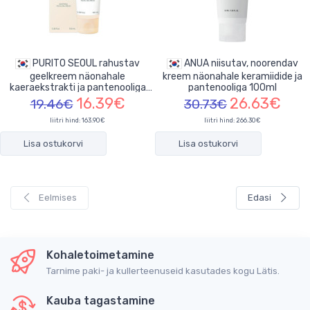
PURITO SEOUL rahustav
ANUA niisutav, noorendav
geelkreem näonahale
kreem näonahale keramiidide ja
kaeraekstrakti ja pantenooliga
pantenooliga 100ml
100ml
16.39€
26.63€
19.46€
30.73€
liitri hind: 163.90€
liitri hind: 266.30€
Lisa ostukorvi
Lisa ostukorvi
Eelmises
Edasi
Kohaletoimetamine
Tarnime paki- ja kullerteenuseid kasutades kogu Lätis.
Kauba tagastamine