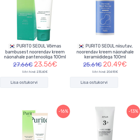
PURITO SEOUL Võimas
PURITO SEOUL niisutav,
bambusest noorendav kreem
noorendav kreem näonahale
näonahale pantenooliga 100ml
keramiididega 100ml
23.56€
20.49€
27.66€
25.61€
liitri hind: 235.60€
liitri hind: 204.90€
Lisa ostukorvi
Lisa ostukorvi
-16%
-13%