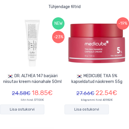
Tühjendage filtrid
NEW
-19%
-23%
DR. ALTHEA 147 barjääri
MEDICUBE TXA 5%
niisutav kreem näonahale 50ml
kapseldatud näokreem 55g
18.85€
22.54€
24.58€
27.66€
liitri hind: 377.00€
kilogrammi hind: 409.82€
Lisa ostukorvi
Lisa ostukorvi