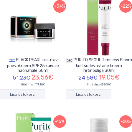
-54%
-22%
BLACK PEARL niisutav
PURITO SEOUL Timeless Bloom
päevakreem SPF25 kuivale
kortsudevastane kreem
näonahale 50ml
retinooliga 30ml
23.56€
19.05€
51.23€
24.58€
liitri hind: 471.20€
liitri hind: 635.00€
Lisa ostukorvi
Lisa ostukorvi
-15%
-20%