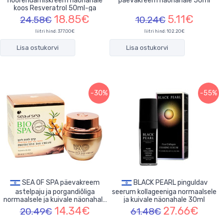
noorendamiskreem näonahale
päevakreem näonahale 50ml
koos Resveratrol 50ml-ga
18.85€
5.11€
24.58€
10.24€
liitri hind: 377.00€
liitri hind: 102.20€
Lisa ostukorvi
Lisa ostukorvi
-30%
-55%
SEA OF SPA päevakreem
BLACK PEARL pinguldav
astelpaju ja porgandiõliga
seerum kollageeniga normaalsele
normaalsele ja kuivale näonahale
ja kuivale näonahale 30ml
50ml
14.34€
27.66€
20.49€
61.48€