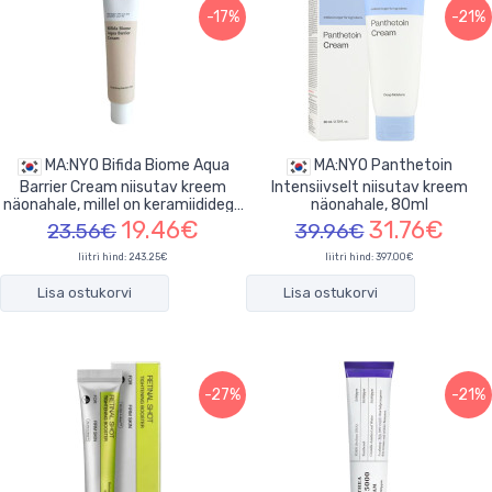
-17%
-21%
MA:NYO Bifida Biome Aqua
MA:NYO Panthetoin
Barrier Cream niisutav kreem
Intensiivselt niisutav kreem
näonahale, millel on keramiididega
näonahale, 80ml
80ml
19.46€
31.76€
23.56€
39.96€
liitri hind: 243.25€
liitri hind: 397.00€
Lisa ostukorvi
Lisa ostukorvi
-27%
-21%