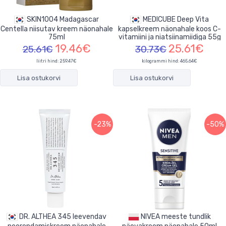
SKIN1004 Madagascar
MEDICUBE Deep Vita
Centella niisutav kreem näonahale
kapselkreem näonahale koos C-
75ml
vitamiini ja niatsiinamiidiga 55g
19.46€
25.61€
25.61€
30.73€
liitri hind: 259.47€
kilogrammi hind: 465.64€
Lisa ostukorvi
Lisa ostukorvi
-23%
-50%
DR. ALTHEA 345 leevendav
NIVEA meeste tundlik