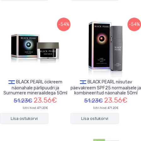
-54%
-54%
BLACK PEARL öökreem
BLACK PEARL niisutav
näonahale pärlipuudri ja
päevakreem SPF25 normaalsele ja
Surnumere mineraalidega 50ml
kombineeritud näonahale 50ml
23.56€
23.56€
51.23€
51.23€
liitri hind: 471.20€
liitri hind: 471.20€
Lisa ostukorvi
Lisa ostukorvi