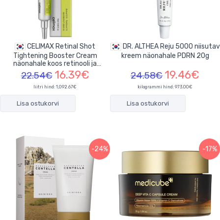
CELIMAX Retinal Shot
DR. ALTHEA Reju 5000 niisutav
Tightening Booster Cream
kreem näonahale PDRN 20g
näonahale koos retinooli ja
peptiidide 15ml
16.39€
19.46€
22.54€
24.58€
liitri hind: 1,092.67€
kilogrammi hind: 973.00€
Lisa ostukorvi
Lisa ostukorvi
-24%
-17%