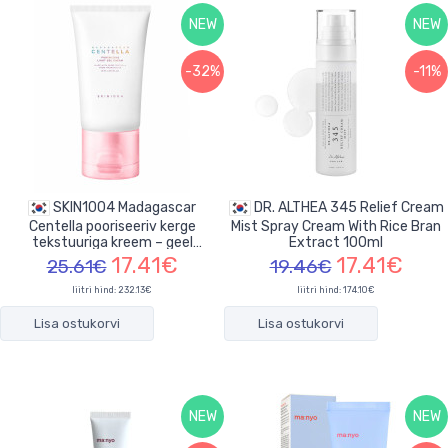
NEW
NEW
-32%
-11%
SKIN1004 Madagascar
DR. ALTHEA 345 Relief Cream
Centella pooriseeriv kerge
Mist Spray Cream With Rice Bran
tekstuuriga kreem – geel
Extract 100ml
näonahale 75ml
17.41€
17.41€
25.61€
19.46€
liitri hind: 232.13€
liitri hind: 174.10€
Lisa ostukorvi
Lisa ostukorvi
NEW
NEW