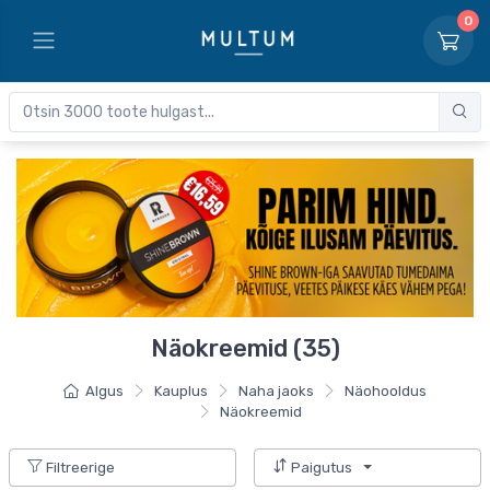
0
Näokreemid (35)
Algus
Kauplus
Naha jaoks
Näohooldus
Näokreemid
Filtreerige
Paigutus