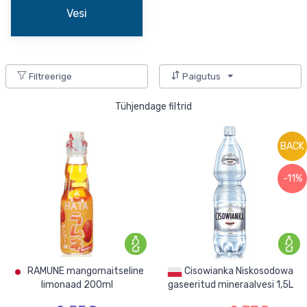
Vesi
Filtreerige
Paigutus
Tühjendage filtrid
BACK
-11%
RAMUNE mangomaitseline
Cisowianka Niskosodowa
limonaad 200ml
gaseeritud mineraalvesi 1,5L