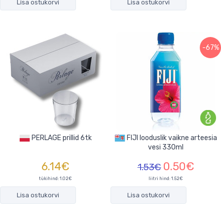
Lisa ostukorvi
Lisa ostukorvi
-67%
PERLAGE prillid 6tk
FIJI looduslik vaikne arteesia
vesi 330ml
6.14€
0.50€
1.53€
tükihind:
1.02€
liitri hind: 1.52€
Lisa ostukorvi
Lisa ostukorvi