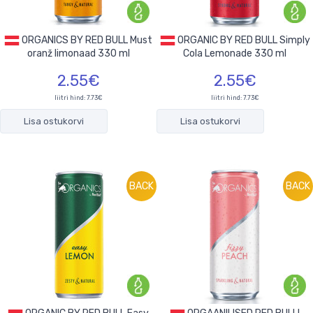
ORGANICS BY RED BULL Must
ORGANIC BY RED BULL Simply
oranž limonaad 330 ml
Cola Lemonade 330 ml
2.55€
2.55€
liitri hind: 7.73€
liitri hind: 7.73€
Lisa ostukorvi
Lisa ostukorvi
BACK
BACK