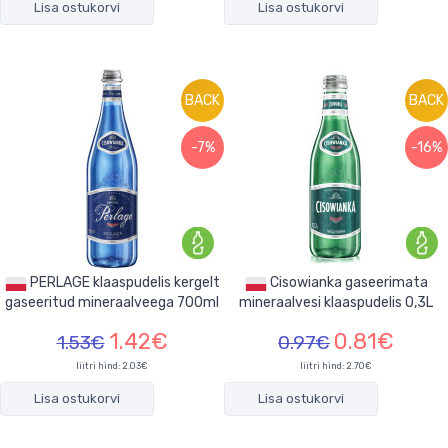
Lisa ostukorvi
Lisa ostukorvi
BACK
BACK
-7%
-16%
PERLAGE klaaspudelis kergelt
Cisowianka gaseerimata
gaseeritud mineraalveega 700ml
mineraalvesi klaaspudelis 0,3L
1.42€
0.81€
1.53€
0.97€
liitri hind: 2.03€
liitri hind: 2.70€
Lisa ostukorvi
Lisa ostukorvi