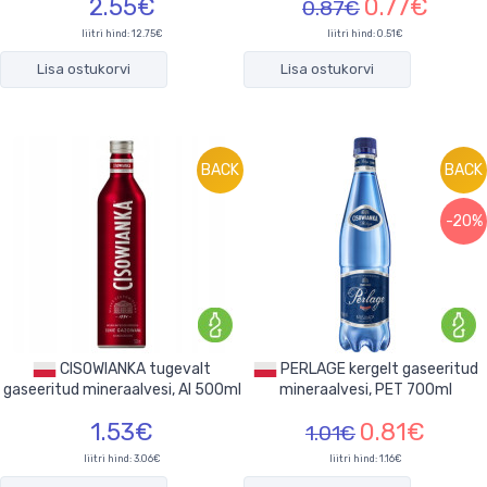
2.55€
0.77€
0.87€
liitri hind: 12.75€
liitri hind: 0.51€
Lisa ostukorvi
Lisa ostukorvi
BACK
BACK
-20%
CISOWIANKA tugevalt
PERLAGE kergelt gaseeritud
gaseeritud mineraalvesi, Al 500ml
mineraalvesi, PET 700ml
1.53€
0.81€
1.01€
liitri hind: 3.06€
liitri hind: 1.16€