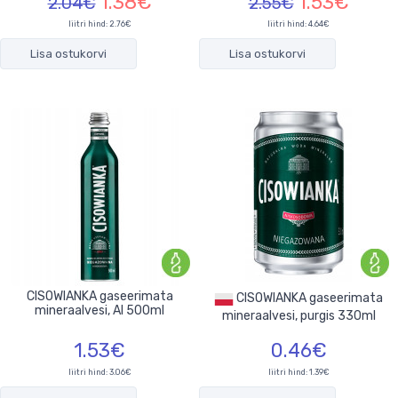
1.38€
1.53€
2.04€
2.55€
liitri hind: 2.76€
liitri hind: 4.64€
Lisa ostukorvi
Lisa ostukorvi
CISOWIANKA gaseerimata
CISOWIANKA gaseerimata
mineraalvesi, Al 500ml
mineraalvesi, purgis 330ml
1.53€
0.46€
liitri hind: 3.06€
liitri hind: 1.39€