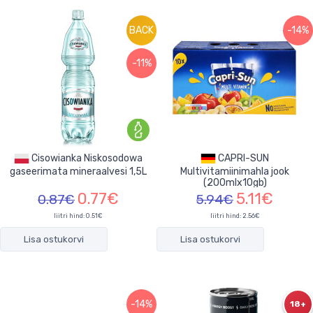
BACK
-14%
-11%
Cisowianka Niskosodowa
CAPRI-SUN
gaseerimata mineraalvesi 1,5L
Multivitamiinimahla jook
(200mlx10gb)
0.77€
5.11€
0.87€
5.94€
liitri hind: 0.51€
liitri hind: 2.56€
Lisa ostukorvi
Lisa ostukorvi
-14%
18+