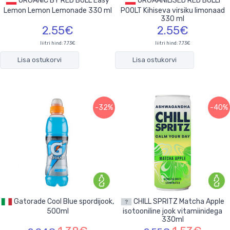
ORGANIC BY RED BULL Easy
ORGAANILISED RED BULLI
Lemon Lemon Lemonade 330 ml
POOLT Kihiseva virsiku limonaad
330 ml
2.55€
2.55€
liitri hind: 7.73€
liitri hind: 7.73€
Lisa ostukorvi
Lisa ostukorvi
-32%
-40%
Gatorade Cool Blue spordijook,
CHILL SPRITZ Matcha Apple
500ml
isotooniline jook vitamiinidega
330ml