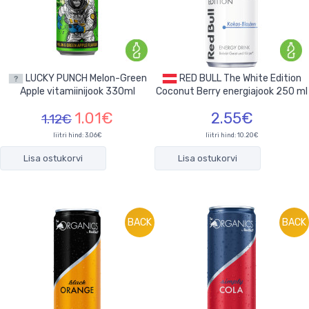
LUCKY PUNCH Melon-Green
RED BULL The White Edition
Apple vitamiinijook 330ml
Coconut Berry energiajook 250 ml
1.01€
2.55€
1.12€
liitri hind: 3.06€
liitri hind: 10.20€
Lisa ostukorvi
Lisa ostukorvi
BACK
BACK