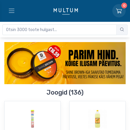
0
Joogid (136)