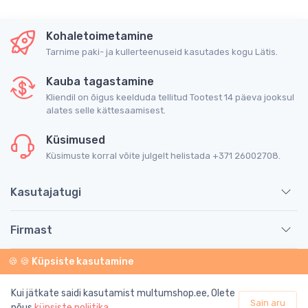
Kohaletoimetamine
Tarnime paki- ja kullerteenuseid kasutades kogu Lätis.
Kauba tagastamine
Kliendil on õigus keelduda tellitud Tootest 14 päeva jooksul
alates selle kättesaamisest.
Küsimused
Küsimuste korral võite julgelt helistada +371 26002708.
Kasutajatugi
Firmast
🍪 🍪 Küpsiste kasutamine
Teave
Kui jätkate saidi kasutamist multumshop.ee, Olete
Sain aru
© 2026 SIA "Multum". Kõik õigused kaitstud.
nõus
küpsiste poliitika
.