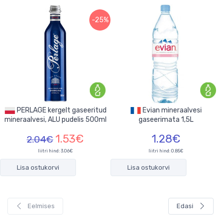
-25%
PERLAGE kergelt gaseeritud
Evian mineraalvesi
mineraalvesi, ALU pudelis 500ml
gaseerimata 1,5L
1.53€
1.28€
2.04€
liitri hind: 3.06€
liitri hind: 0.85€
Lisa ostukorvi
Lisa ostukorvi
Eelmises
Edasi