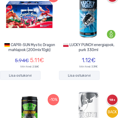
CAPRI-SUN Mystic Dragon
LUCKY PUNCH energiajook,
mahlajook (200mlx10gb)
purk 330ml
5.11€
1.12€
5.94€
liitri hind: 2.56€
liitri hind: 3.39€
Lisa ostukorvi
Lisa ostukorvi
-10%
18+
BACK