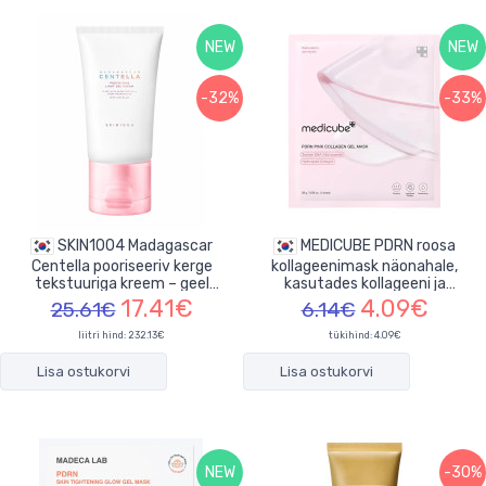
NEW
NEW
-32%
-33%
SKIN1004 Madagascar
MEDICUBE PDRN roosa
Centella pooriseeriv kerge
kollageenimask näonahale,
tekstuuriga kreem – geel
kasutades kollageeni ja
näonahale 75ml
niatsiinamiidi 28g
17.41€
4.09€
25.61€
6.14€
liitri hind: 232.13€
tükihind:
4.09€
Lisa ostukorvi
Lisa ostukorvi
NEW
-30%