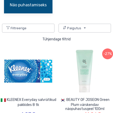
Näo puhastamiseks
Filtreerige
Paigutus
Tühjendage filtrid
-27%
KLEENEX Everyday salvrätikud
BEAUTY OF JOSEON Green
pakkides 8 tk
Plum värskendav
näopuhastusgeel 100ml