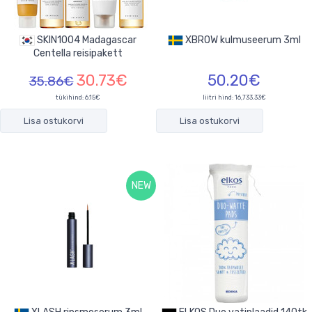
SKIN1004 Madagascar
XBROW kulmuseerum 3ml
Centella reisipakett
30.73€
50.20€
35.86€
tükihind:
6.15€
liitri hind: 16,733.33€
Lisa ostukorvi
Lisa ostukorvi
NEW