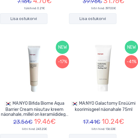
4.70€
31.76€
7.16€
39.96€
tükihind:
0.21€
liitri hind: 397.00€
Lisa ostukorvi
Lisa ostukorvi
NEW
NEW
-17%
-41%
MA:NYO Bifida Biome Aqua
MA:NYO Galactomy Ensüümi
Barrier Cream niisutav kreem
koorimisgeel näonahale 75ml
näonahale, millel on keramiididega
80ml
19.46€
10.24€
23.56€
17.41€
liitri hind: 243.25€
liitri hind: 136.53€