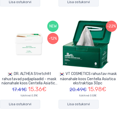
Lisa ostukorvi
Lisa ostukorvi
NEW
-22%
-12%
DR. ALTHEA Stretchfit
VT COSMETICS rahustav mask
rahustavad padjaplaadid – mask
näonahale koos Centella Asiatica
näonahale koos Centella Asiatica
ekstraktiga 30pc
50pcs
15.36€
15.98€
17.41€
20.49€
tükihind:
0.31€
tükihind:
0.53€
Lisa ostukorvi
Lisa ostukorvi