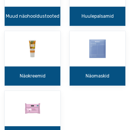
Muud näohooldustooted
Huulepalsamid
Näokreemid
Näomaskid