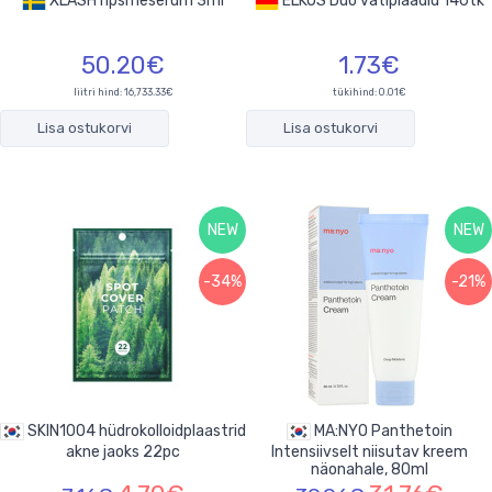
XLASH ripsmeserum 3ml
ELKOS Duo vatiplaadid 140tk
50.20€
1.73€
liitri hind: 16,733.33€
tükihind:
0.01€
Lisa ostukorvi
Lisa ostukorvi
NEW
NEW
-34%
-21%
SKIN1004 hüdrokolloidplaastrid
MA:NYO Panthetoin
akne jaoks 22pc
Intensiivselt niisutav kreem
näonahale, 80ml