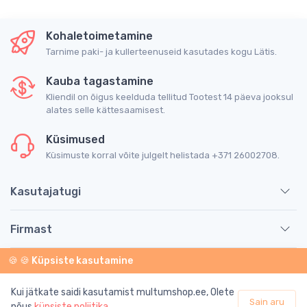
Kohaletoimetamine
Tarnime paki- ja kullerteenuseid kasutades kogu Lätis.
Kauba tagastamine
Kliendil on õigus keelduda tellitud Tootest 14 päeva jooksul
alates selle kättesaamisest.
Küsimused
Küsimuste korral võite julgelt helistada +371 26002708.
Kasutajatugi
Firmast
🍪 🍪 Küpsiste kasutamine
Teave
Kui jätkate saidi kasutamist multumshop.ee, Olete
Sain aru
© 2026 SIA "Multum". Kõik õigused kaitstud.
nõus
küpsiste poliitika
.