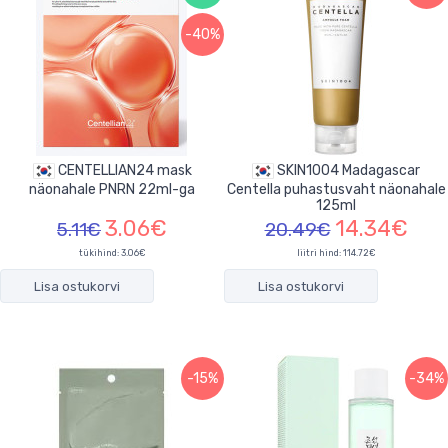
-40%
CENTELLIAN24 mask
SKIN1004 Madagascar
näonahale PNRN 22ml-ga
Centella puhastusvaht näonahale
125ml
3.06€
14.34€
5.11€
20.49€
tükihind:
3.06€
liitri hind: 114.72€
Lisa ostukorvi
Lisa ostukorvi
-15%
-34%