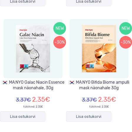
Lisa ostukorvi
Lisa ostukorvi
NEW
NEW
-30%
-30%
MA:NYO Galac Niacin Essence
MA:NYO Bifida Biome ampulli
mask näonahale, 30g
mask näonahale 30g
2.35€
2.35€
3.37€
3.37€
tükihind:
2.35€
tükihind:
2.35€
Lisa ostukorvi
Lisa ostukorvi