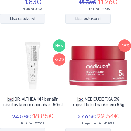
1.83€
11.26€
15.36€
tükihind:
0.23€
liitri hind: 112.60€
Lisa ostukorvi
Lisa ostukorvi
NEW
-19%
-23%
DR. ALTHEA 147 barjääri
MEDICUBE TXA 5%
niisutav kreem näonahale 50ml
kapseldatud näokreem 55g
18.85€
22.54€
24.58€
27.66€
liitri hind: 377.00€
kilogrammi hind: 409.82€