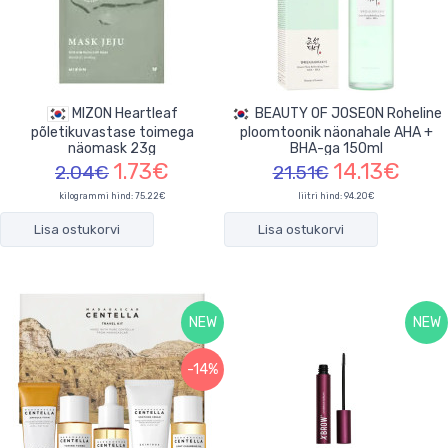
MIZON Heartleaf
BEAUTY OF JOSEON Roheline
põletikuvastase toimega
ploomtoonik näonahale AHA +
näomask 23g
BHA-ga 150ml
1.73€
14.13€
2.04€
21.51€
kilogrammi hind: 75.22€
liitri hind: 94.20€
Lisa ostukorvi
Lisa ostukorvi
NEW
NEW
-14%