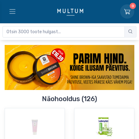
0
Näohooldus (126)